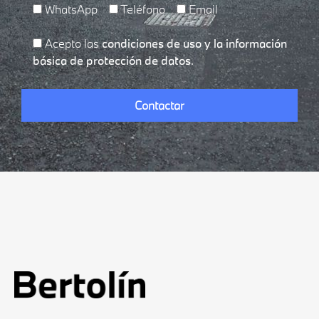
WhatsApp
Teléfono
Email
Acepto las
condiciones de uso y la información
básica de protección de datos
.
Por
favor,
deja
este
campo
vacío.