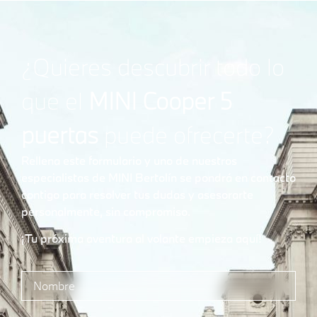
¿Quieres descubrir todo lo
que el
MINI Cooper 5
puertas
puede ofrecerte?
Rellena este formulario y uno de nuestros
especialistas de MINI Bertolín se pondrá en contacto
contigo para resolver tus dudas y asesorarte
personalmente, sin compromiso.
¡Tu próxima aventura al volante empieza aquí!