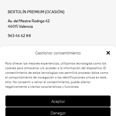
BERTOLÍN PREMIUM (OCASIÓN)
Av. del Mestre Rodrigo 42
46015 Valencia
963 46 62 88
SERVICIO DE CARROCERÍA Y PINTURA
Gestionar consentimiento
C/ Jaume I 10
Para ofrecer las mejores experiencias, utilizamos tecnologías como las
46560 Massalfassar (Valencia)
cookies para almacenar y/o acceder a la información del dispositivo. El
consentimiento de estas tecnologías nos permitirá procesar datos como
961 40 10 11
el comportamiento de navegación o las identificaciones únicas en este
sitio. No consentir o retirar el consentimiento, puede afectar
negativamente a ciertas características y funciones.
Aviso legal
Política de cookies
Aceptar
Política de privacidad
Denegar