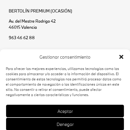
BERTOLÍN PREMIUM (OCASIÓN)
Av. del Mestre Rodrigo 42
46015 Valencia
963 46 62 88
SERVICIO DE CARROCERÍA Y PINTURA
Gestionar consentimiento
C/ Jaume I 10
Para ofrecer las mejores experiencias, utilizamos tecnologías como las
46560 Massalfassar (Valencia)
cookies para almacenar y/o acceder a la información del dispositivo. El
consentimiento de estas tecnologías nos permitirá procesar datos como
961 40 10 11
el comportamiento de navegación o las identificaciones únicas en este
sitio. No consentir o retirar el consentimiento, puede afectar
negativamente a ciertas características y funciones.
Aviso legal
Política de cookies
Aceptar
Política de privacidad
Denegar