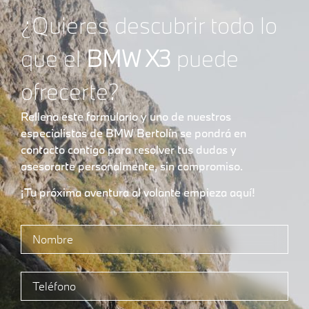
¿Quieres descubrir todo lo
que el
BMW X3
puede
ofrecerte?
Rellena este formulario y uno de nuestros
especialistas de BMW Bertolín se pondrá en
contacto contigo para resolver tus dudas y
asesorarte personalmente, sin compromiso.
¡Tu próxima aventura al volante empieza aquí!