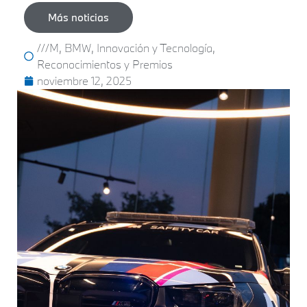
Más noticias
///M
,
BMW
,
Innovación y Tecnología
,
Reconocimientos y Premios
noviembre 12, 2025