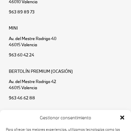
46010 Valencia
963 89 89 73
MINI
Av. del Mestre Rodrigo 40
46015 Valencia
963 60 42 24
BERTOLÍN PREMIUM (OCASIÓN)
Av. del Mestre Rodrigo 42
46015 Valencia
963 46 62 88
SERVICIO DE CARROCERÍA Y PINTURA
Gestionar consentimiento
C/ Jaume I 10
Para ofrecer las mejores experiencias, utilizamos tecnologías como las
46560 Massalfassar (Valencia)