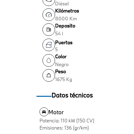
Diésel
Kilómetros
8000 Km
Deposito
54 l
Puertas
5
Color
Negro
Peso
1675 Kg
Datos técnicos
Motor
Potencia: 110 kW (150 CV)
Emisiones: 136 (gr/km)