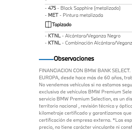
-
475
- Black Sapphire (metalizado)
-
MET
- Pintura metalizada
Tapizado
-
KTNL
- Alcántara/Veganza Negro
-
KTNL
- Combinación Alcántara/Veganz
Observaciones
FINANCIACION CON BMW BANK SELECT. En 
EUROPA, desde hace más de 60 años, traba
No vendemos vehículos si no estamos segur
exclusiva de vehículos BMW Premium Selec
servicio BMW Premium Selection, es un dist
territorio nacional , revisión técnica y ópt
kilometraje certificado y garantizamos que
certificación de empresa externa. *Las es
precio, no tiene carácter vinculante ni con