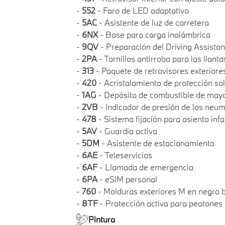
-
552
- Faro de LED adaptativo
-
5AC
- Asistente de luz de carretera
-
6NX
- Base para carga inalámbrica
-
9QV
- Preparación del Driving Assistan
-
2PA
- Tornillos antirrobo para las llanta
-
313
- Paquete de retrovisores exteriore
-
420
- Acristalamiento de protección so
-
1AG
- Depósito de combustible de may
-
2VB
- Indicador de presión de los neum
-
478
- Sistema fijación para asiento inf
-
5AV
- Guardia activa
-
5DM
- Asistente de estacionamiento
-
6AE
- Teleservicios
-
6AF
- Llamada de emergencia
-
6PA
- eSIM personal
-
760
- Molduras exteriores M en negro b
-
8TF
- Protección activa para peatones
Pintura