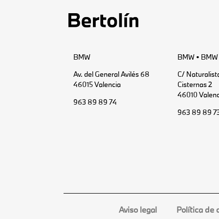
BMW
BMW • BMW 
Av. del General Avilés 68
C/ Naturalist
46015 Valencia
Cisternas 2
46010 Valenc
963 89 89 74
963 89 89 7
Aviso legal
Política de 