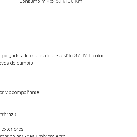
Consumo mixto: 5.1 l/100 Km
9 pulgadas de radios dobles estilo 871 M bicolor
levas de cambio
tor y acompañante
nthrazit
 exteriores
tomático anti-deslumbramiento