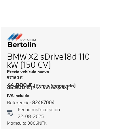
BMW X2 sDrive18d 110
kW (150 CV)
Precio vehículo nuevo
57.160 €
44.900 €
(Precio financiado)
45.900 €
(Precio al contado)
IVA incluido
Referencia:
82467004
Fecha matriculación
22-08-2025
Matrícula: 9066NFK