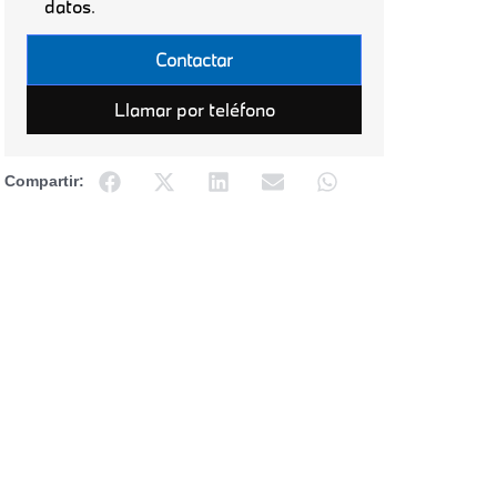
datos
.
Por
favor,
deja
este
Llamar por teléfono
campo
vacío.
Compartir: