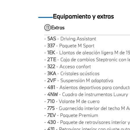
Equipamiento y extras
Extras
-
5AS
- Driving Assistant
-
337
- Paquete M Sport
-
1EK
- Llantas de aleación ligera M de 1
-
2TE
- Caja de cambios Steptronic con 
-
322
- Acceso confort
-
3KA
- Cristales acústicos
-
2VF
- Suspensión M adaptativa
-
481
- Asientos deportivos para conduc
-
4NW
- Cuadro de instrumentos Luxury
-
710
- Volante M de cuero
-
775
- Guarnecido interior del techo M A
-
7EV
- Paquete Premium
-
430
- Paquete de retrovisores interior y
-
431
- Retrovisor interior con ajuste au