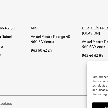
Motorrad
MINI
BERTOLÍN PRE
(OCASIÓN)
a Rafael
Av. del Mestre Rodrigo 40
46015 Valencia
Av. del Mestre R
ia
46015 Valencia
963 60 42 24
3
963 46 62 88
Para ofrecer
almacenar y/
tecnologías
identificaci
afectar nega
cookies
A