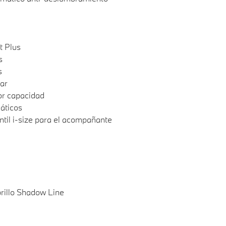
t Plus
s
s
lar
or capacidad
áticos
antil i-size para el acompañante
rillo Shadow Line