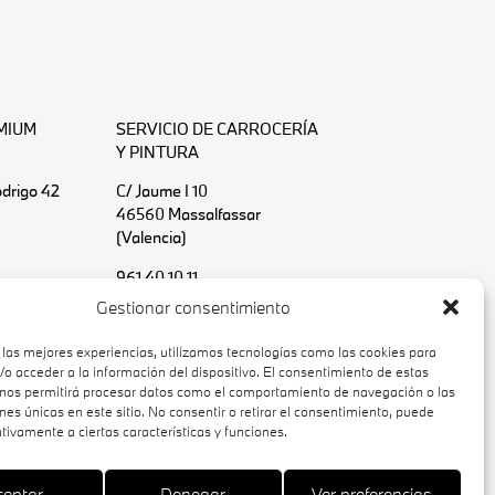
MIUM
SERVICIO DE CARROCERÍA
Y PINTURA
odrigo 42
C/ Jaume I 10
46560 Massalfassar
(Valencia)
961 40 10 11
Gestionar consentimiento
 las mejores experiencias, utilizamos tecnologías como las cookies para
o acceder a la información del dispositivo. El consentimiento de estas
 nos permitirá procesar datos como el comportamiento de navegación o las
ones únicas en este sitio. No consentir o retirar el consentimiento, puede
tivamente a ciertas características y funciones.
ceptar
Denegar
Ver preferencias